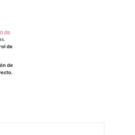
ón de
as.
rol de
ón de
yecto.